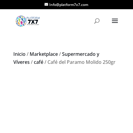
Info@platform7x7.com
Inicio
/
Marketplace
/
Supermercado y
Víveres
/
café
/ Café del Paramo Molido 250gr