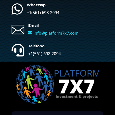

Whatssap
+1(
561) 698-2094

Email
Info@platform7x7.com

Teléfono
+1(561) 698-2094