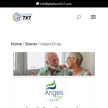
Info@platform7x7.com
Home
/
Storev
/ mepo33-ep