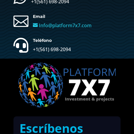
+1(
561) 698-2094

Email
Info@platform7x7.com

Teléfono
+1(561) 698-2094
Escríbenos