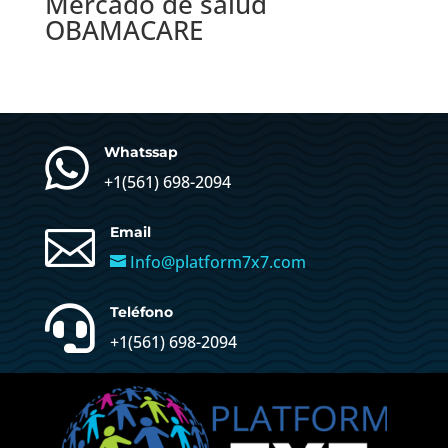
Mercado de salud
OBAMACARE

Whatssap
+1(
561) 698-2094

Email
Info@platform7x7.com

Teléfono
+1(561) 698-2094