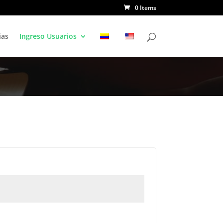
0 Items
ias
Ingreso Usuarios
d