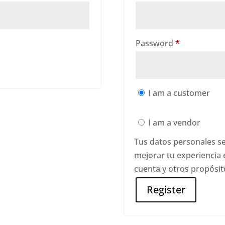
Required
Password
*
I am a customer
I am a vendor
Tus datos personales se
mejorar tu experiencia 
cuenta y otros propósit
Register