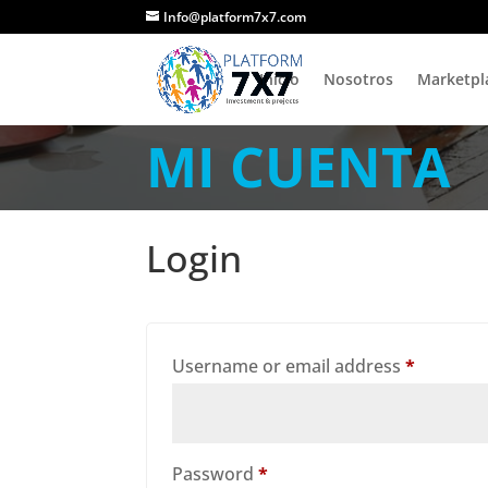
Info@platform7x7.com
Inicio
Nosotros
Marketpl
MI CUENTA
Login
Require
Username or email address
*
Required
Password
*