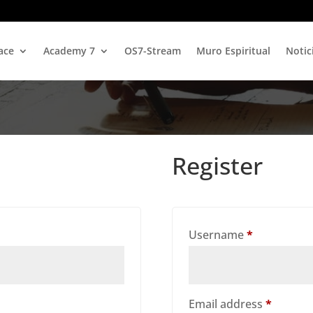
ace
Academy 7
OS7-Stream
Muro Espiritual
Notic
Register
d
Required
Username
*
Require
Email address
*