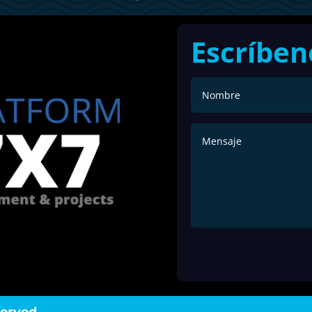
Escríben
served.