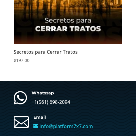
Secretos para Cerrar Tratos
$
197.00

Whatssap
+1(
561) 698-2094

Email
Info@platform7x7.com