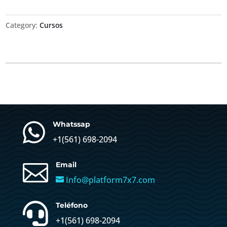
una
Mentalidad
Category:
Cursos
Ganadora
quantity

Whatssap
+1(
561) 698-2094

Email
Info@platform7x7.com

Teléfono
+1(561) 698-2094