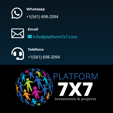

Whatssap
+1(
561) 698-2094

Email
Info@platform7x7.com

Teléfono
+1(561) 698-2094