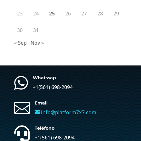
23
24
25
26
27
28
29
30
31
« Sep
Nov »

Whatssap
+1(
561) 698-2094

Email
Info@platform7x7.com

Teléfono
+1(561) 698-2094