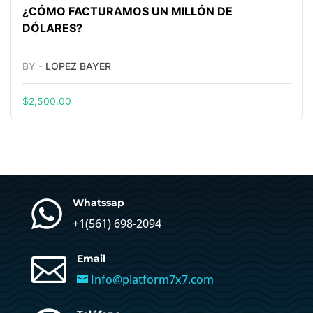
¿CÓMO FACTURAMOS UN MILLÓN DE
DÓLARES?
BY -
LOPEZ BAYER
$
2,500.00

Whatssap
+1(
561) 698-2094

Email
Info@platform7x7.com