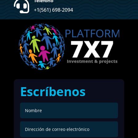

Teléfono
+1(561) 698-2094
Escríbenos