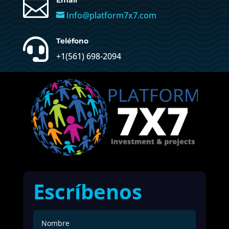

Email
Info@platform7x7.com

Teléfono
+1(561) 698-2094
Escríbenos