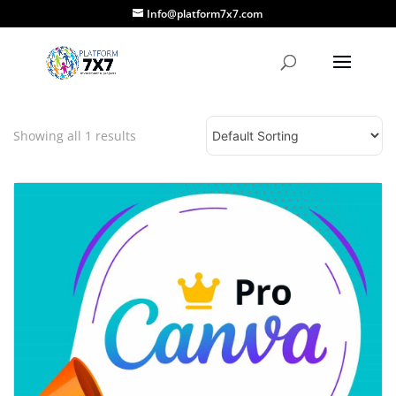
Info@platform7x7.com
Showing all
1
results