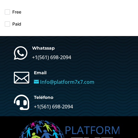
Free
Paid

Whatssap
+1(
561) 698-2094

Email
Info@platform7x7.com

Teléfono
+1(561) 698-2094